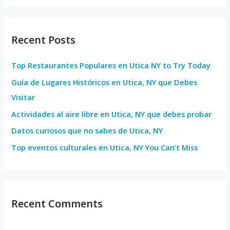
a
r
Recent Posts
c
h
Top Restaurantes Populares en Utica NY to Try Today
f
Guía de Lugares Históricos en Utica, NY que Debes
o
Visitar
r
Actividades al aire libre en Utica, NY que debes probar
:
Datos curiosos que no sabes de Utica, NY
Top eventos culturales en Utica, NY You Can’t Miss
Recent Comments