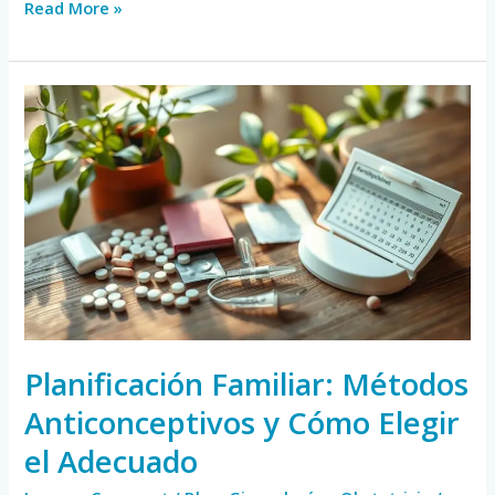
Read More »
Planificación
Familiar:
Métodos
Anticonceptivos
y
Cómo
Elegir
el
Adecuado
Planificación Familiar: Métodos
Anticonceptivos y Cómo Elegir
el Adecuado