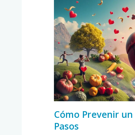
Prevenir
un
Infarto
en
5
Sencillos
Pasos
Cómo Prevenir un I
Pasos