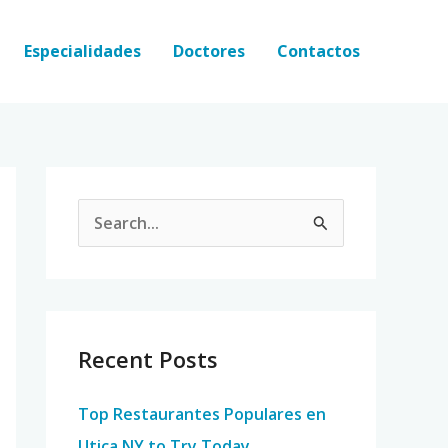
Especialidades
Doctores
Contactos
S
e
a
r
c
Recent Posts
h
Top Restaurantes Populares en
f
Utica NY to Try Today