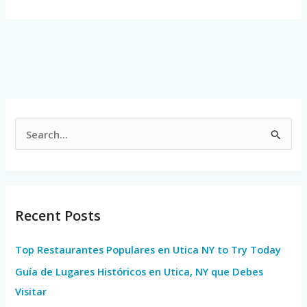
S
e
a
r
Recent Posts
c
h
Top Restaurantes Populares en Utica NY to Try Today
f
Guía de Lugares Históricos en Utica, NY que Debes
o
Visitar
r