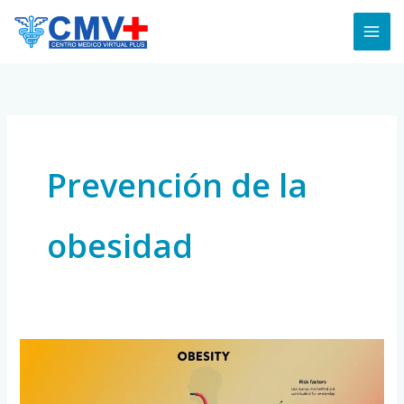
Skip
to
content
Prevención de la
obesidad
Los
riesgos
de