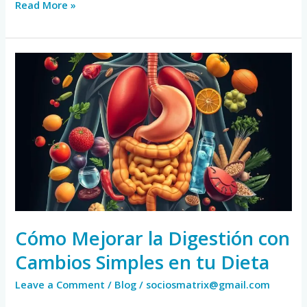
Read More »
Cómo
Mejorar
la
Digestión
con
Cambios
Simples
en
tu
Dieta
Cómo Mejorar la Digestión con
Cambios Simples en tu Dieta
Leave a Comment
/
Blog
/
sociosmatrix@gmail.com