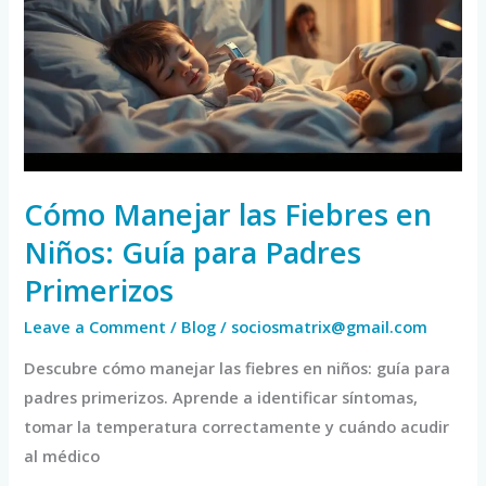
Fiebres
en
Niños:
Guía
para
Padres
Primerizos
Cómo Manejar las Fiebres en
Niños: Guía para Padres
Primerizos
Leave a Comment
/
Blog
/
sociosmatrix@gmail.com
Descubre cómo manejar las fiebres en niños: guía para
padres primerizos. Aprende a identificar síntomas,
tomar la temperatura correctamente y cuándo acudir
al médico