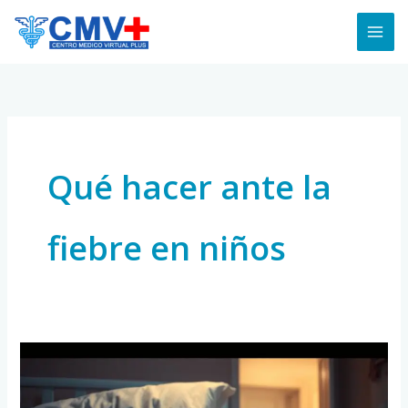
Skip
to
content
Qué hacer ante la
fiebre en niños
Cómo
Manejar
las