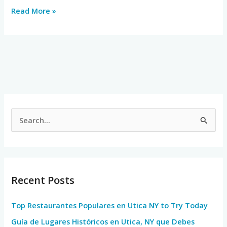
Read More »
S
e
a
r
Recent Posts
c
h
Top Restaurantes Populares en Utica NY to Try Today
f
Guía de Lugares Históricos en Utica, NY que Debes
o