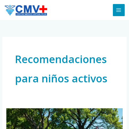
Skip
to
content
Recomendaciones
para niños activos
Deporte
y
Actividad