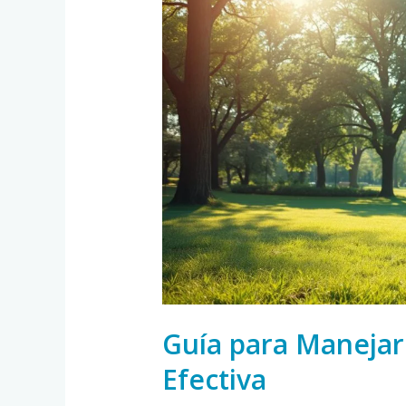
para
Manejar
el
Asma
de
Forma
Efectiva
Guía para Manejar
Efectiva