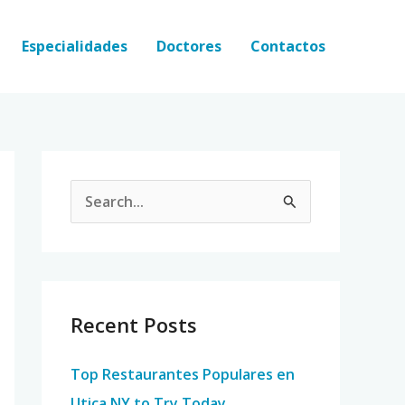
Especialidades
Doctores
Contactos
S
e
a
r
c
Recent Posts
h
Top Restaurantes Populares en
f
Utica NY to Try Today