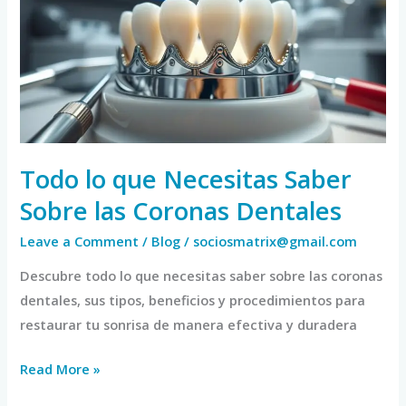
Necesitas
Saber
Sobre
las
Coronas
Dentales
Todo lo que Necesitas Saber
Sobre las Coronas Dentales
Leave a Comment
/
Blog
/
sociosmatrix@gmail.com
Descubre todo lo que necesitas saber sobre las coronas
dentales, sus tipos, beneficios y procedimientos para
restaurar tu sonrisa de manera efectiva y duradera
Read More »