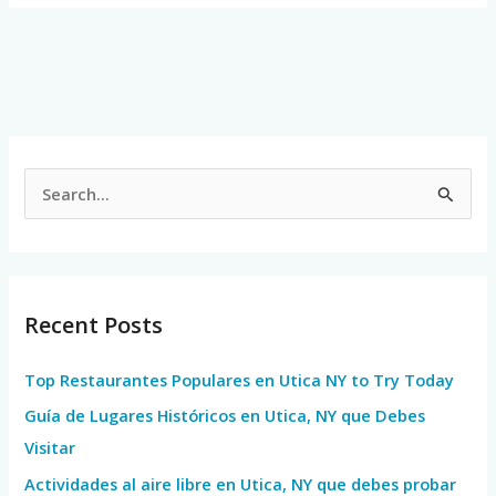
S
e
a
r
Recent Posts
c
h
Top Restaurantes Populares en Utica NY to Try Today
f
Guía de Lugares Históricos en Utica, NY que Debes
o
Visitar
r
Actividades al aire libre en Utica, NY que debes probar
: