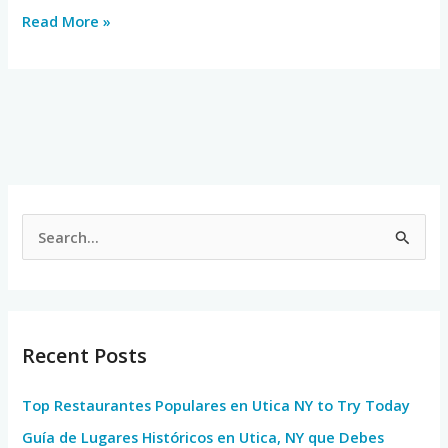
Read More »
S
e
a
r
Recent Posts
c
h
Top Restaurantes Populares en Utica NY to Try Today
f
Guía de Lugares Históricos en Utica, NY que Debes
o