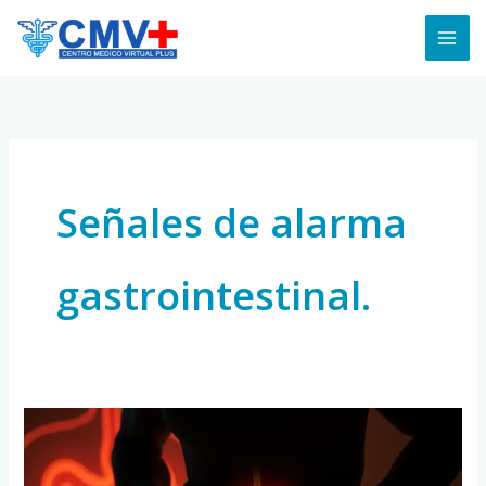
Skip
to
content
Señales de alarma
gastrointestinal.
Cómo
Saber
si