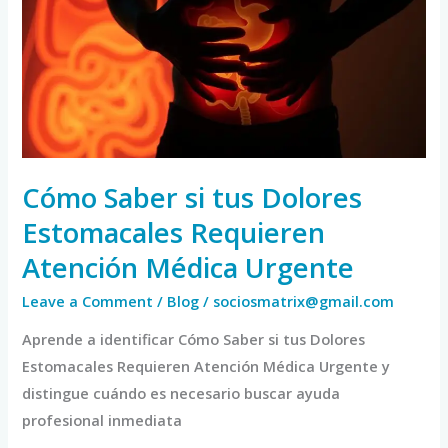
tus
Dolores
Estomacales
Requieren
Atención
Médica
Urgente
Cómo Saber si tus Dolores
Estomacales Requieren
Atención Médica Urgente
Leave a Comment
/
Blog
/
sociosmatrix@gmail.com
Aprende a identificar Cómo Saber si tus Dolores
Estomacales Requieren Atención Médica Urgente y
distingue cuándo es necesario buscar ayuda
profesional inmediata