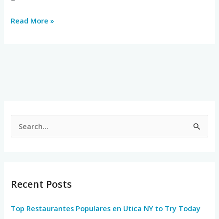
Read More »
S
e
a
r
Recent Posts
c
h
Top Restaurantes Populares en Utica NY to Try Today
f