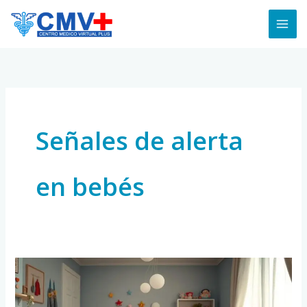
Skip
to
content
Señales de alerta
en bebés
Cómo
Identificar
los