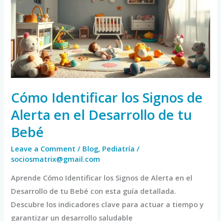
Signos
de
Alerta
en
el
Desarrollo
de
Cómo Identificar los Signos de
tu
Alerta en el Desarrollo de tu
Bebé
Bebé
Leave a Comment
/
Blog
,
Pediatría
/
sociosmatrix@gmail.com
Aprende Cómo Identificar los Signos de Alerta en el
Desarrollo de tu Bebé con esta guía detallada.
Descubre los indicadores clave para actuar a tiempo y
garantizar un desarrollo saludable