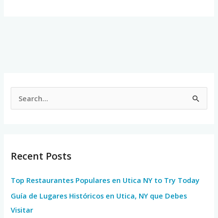
S
e
a
r
Recent Posts
c
h
Top Restaurantes Populares en Utica NY to Try Today
f
Guía de Lugares Históricos en Utica, NY que Debes
o
Visitar
r