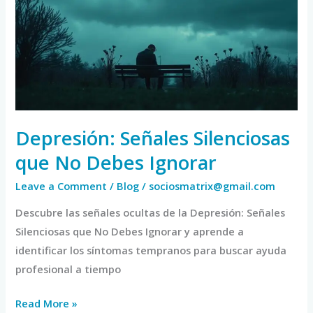
que
No
Debes
Ignorar
Depresión: Señales Silenciosas
que No Debes Ignorar
Leave a Comment
/
Blog
/
sociosmatrix@gmail.com
Descubre las señales ocultas de la Depresión: Señales
Silenciosas que No Debes Ignorar y aprende a
identificar los síntomas tempranos para buscar ayuda
profesional a tiempo
Read More »