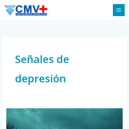
Skip
to
content
Señales de
depresión
Depresión:
Señales
Silenciosas