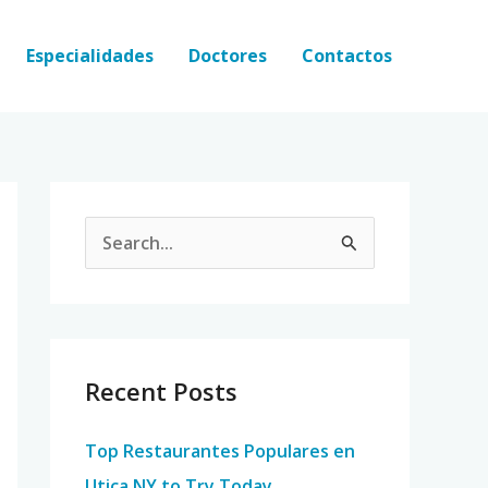
Especialidades
Doctores
Contactos
S
e
a
r
c
Recent Posts
h
Top Restaurantes Populares en
f
Utica NY to Try Today