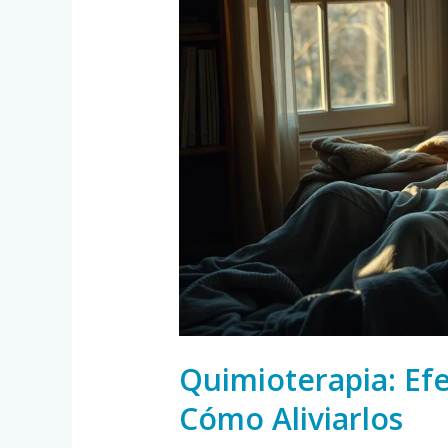
Efectos
Secundarios
y
Cómo
Aliviarlos
Quimioterapia: Ef
Cómo Aliviarlos