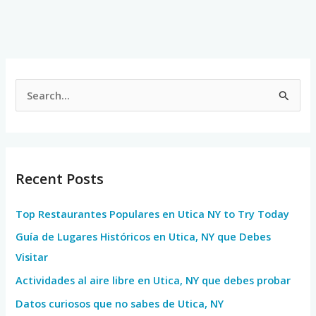
S
e
a
r
Recent Posts
c
h
Top Restaurantes Populares en Utica NY to Try Today
f
Guía de Lugares Históricos en Utica, NY que Debes
o
Visitar
r
Actividades al aire libre en Utica, NY que debes probar
:
Datos curiosos que no sabes de Utica, NY