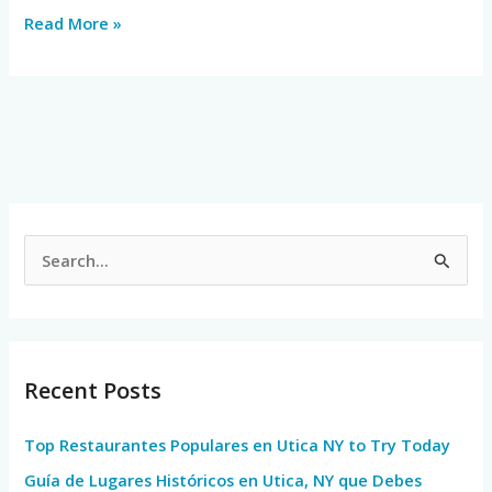
Read More »
S
e
a
r
Recent Posts
c
h
Top Restaurantes Populares en Utica NY to Try Today
f
Guía de Lugares Históricos en Utica, NY que Debes
o