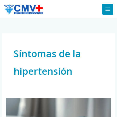
Skip
to
content
Síntomas de la
hipertensión
Hipertensión
Silenciosa:
Detección