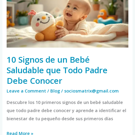
un
Bebé
Saludable
que
Todo
Padre
Debe
10 Signos de un Bebé
Conocer
Saludable que Todo Padre
Debe Conocer
Leave a Comment
/
Blog
/
sociosmatrix@gmail.com
Descubre los 10 primeros signos de un bebé saludable
que todo padre debe conocer y aprende a identificar el
bienestar de tu pequeño desde sus primeros días
Read More »