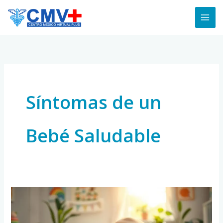
Skip
to
content
Síntomas de un
Bebé Saludable
10
Signos
de