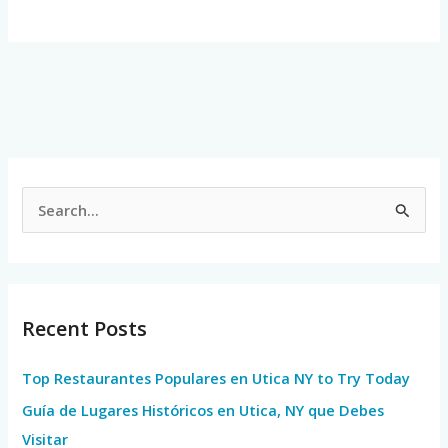
S
e
a
r
Recent Posts
c
h
Top Restaurantes Populares en Utica NY to Try Today
f
Guía de Lugares Históricos en Utica, NY que Debes
o
Visitar
r