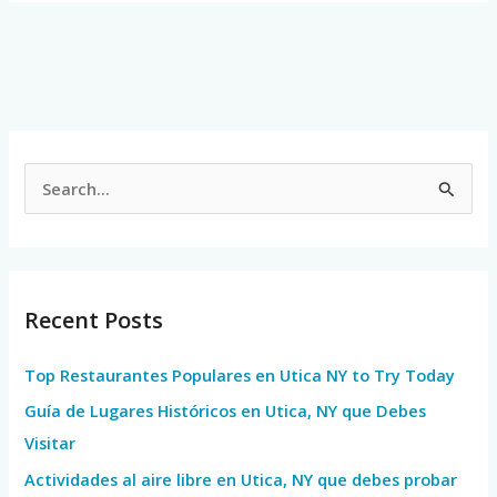
S
e
a
r
Recent Posts
c
h
Top Restaurantes Populares en Utica NY to Try Today
f
Guía de Lugares Históricos en Utica, NY que Debes
o
Visitar
r
Actividades al aire libre en Utica, NY que debes probar
: