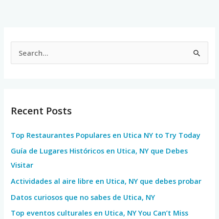
S
e
a
r
Recent Posts
c
h
Top Restaurantes Populares en Utica NY to Try Today
f
Guía de Lugares Históricos en Utica, NY que Debes
o
Visitar
r
Actividades al aire libre en Utica, NY que debes probar
:
Datos curiosos que no sabes de Utica, NY
Top eventos culturales en Utica, NY You Can’t Miss