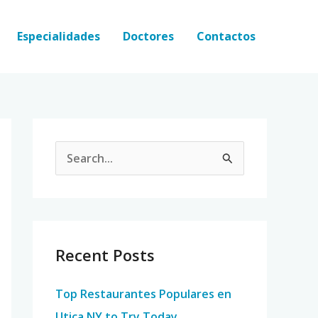
Especialidades
Doctores
Contactos
S
e
a
r
c
Recent Posts
h
Top Restaurantes Populares en
f
Utica NY to Try Today