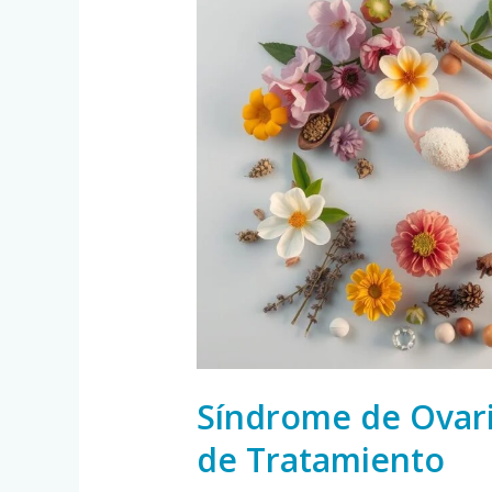
de
Ovario
Poliquístico:
Opciones
de
Tratamiento
Síndrome de Ovari
de Tratamiento