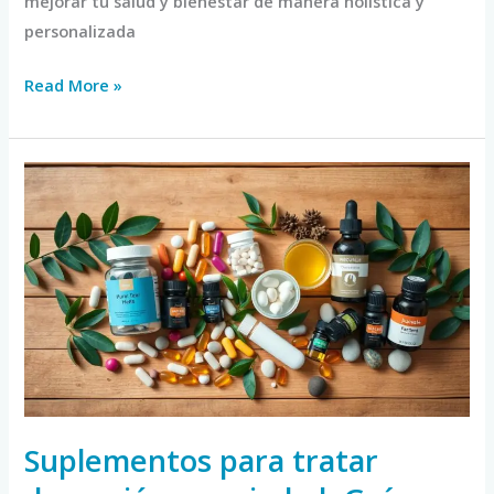
mejorar tu salud y bienestar de manera holística y
personalizada
Read More »
Suplementos
para
tratar
depresión
y
ansiedad:
Guía
Suplementos para tratar