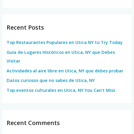
e
a
r
Recent Posts
c
h
Top Restaurantes Populares en Utica NY to Try Today
f
Guía de Lugares Históricos en Utica, NY que Debes
o
Visitar
r
Actividades al aire libre en Utica, NY que debes probar
:
Datos curiosos que no sabes de Utica, NY
Top eventos culturales en Utica, NY You Can’t Miss
Recent Comments