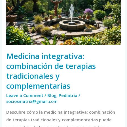
de
terapias
tradicionales
y
complementarias
Medicina integrativa:
combinación de terapias
tradicionales y
complementarias
Leave a Comment
/
Blog
,
Pediatría
/
sociosmatrix@gmail.com
Descubre cómo la medicina integrativa: combinación
de terapias tradicionales y complementarias puede