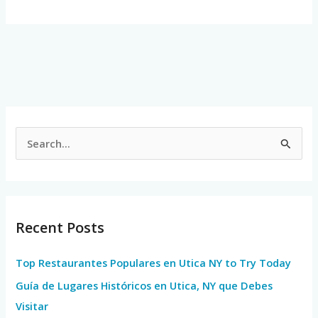
S
e
a
r
Recent Posts
c
h
Top Restaurantes Populares en Utica NY to Try Today
f
Guía de Lugares Históricos en Utica, NY que Debes
o
Visitar
r