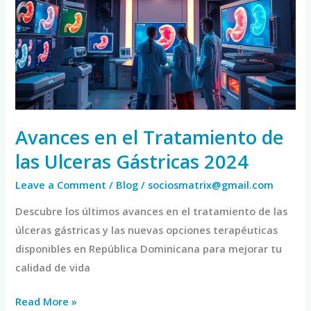
Tratamiento
de
las
Ulceras
Gástricas
2024
Avances en el Tratamiento de
las Ulceras Gástricas 2024
Leave a Comment
/
Blog
/
sociosmatrix@gmail.com
Descubre los últimos avances en el tratamiento de las
úlceras gástricas y las nuevas opciones terapéuticas
disponibles en República Dominicana para mejorar tu
calidad de vida
Read More »