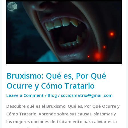
Bruxismo:
Qué
es,
Por
Qué
Ocurre
y
Cómo
Tratarlo
Bruxismo: Qué es, Por Qué
Ocurre y Cómo Tratarlo
Leave a Comment
/
Blog
/
sociosmatrix@gmail.com
Descubre qué es el Bruxismo: Qué es, Por Qué Ocurre y
Cómo Tratarlo. Aprende sobre sus causas, síntomas y
las mejores opciones de tratamiento para aliviar esta