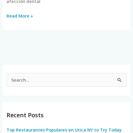
afección dental
Read More »
S
e
a
r
Recent Posts
c
h
Top Restaurantes Populares en Utica NY to Try Today
f