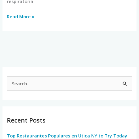
respiratoria
Read More »
S
e
a
r
Recent Posts
c
h
Top Restaurantes Populares en Utica NY to Try Today
f