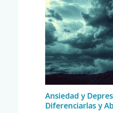
y
Depresión:
¿Cómo
Diferenciarlas
y
Abordarlas?
Ansiedad y Depre
Diferenciarlas y A