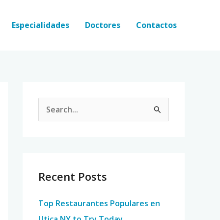
Especialidades
Doctores
Contactos
S
e
a
r
c
Recent Posts
h
Top Restaurantes Populares en
f
Utica NY to Try Today