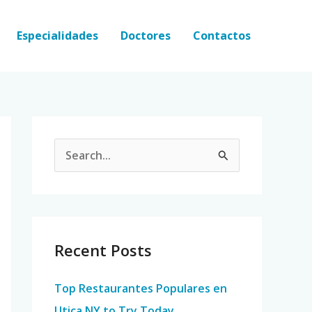
Especialidades
Doctores
Contactos
S
e
a
r
c
Recent Posts
h
Top Restaurantes Populares en
f
Utica NY to Try Today