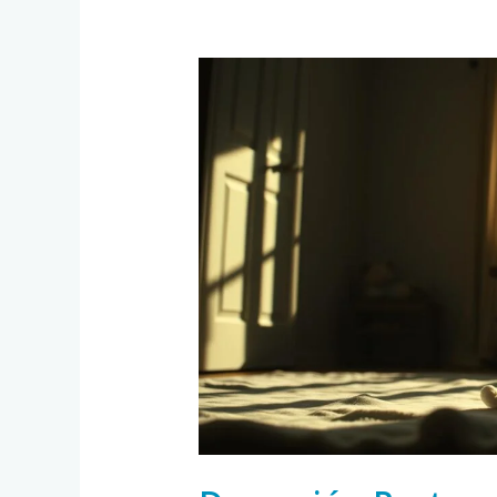
Depresión
Postparto:
Identificarla
y
Buscar
Ayuda
a
Tiempo