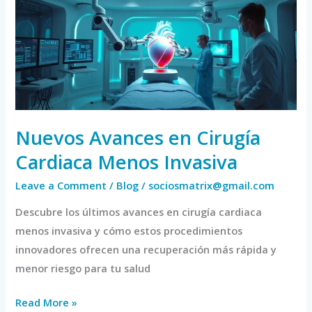
Cirugía
Cardiaca
Menos
Invasiva
Nuevos Avances en Cirugía
Cardiaca Menos Invasiva
Leave a Comment
/
Blog
/
sociosmatrix@gmail.com
Descubre los últimos avances en cirugía cardiaca
menos invasiva y cómo estos procedimientos
innovadores ofrecen una recuperación más rápida y
menor riesgo para tu salud
Read More »