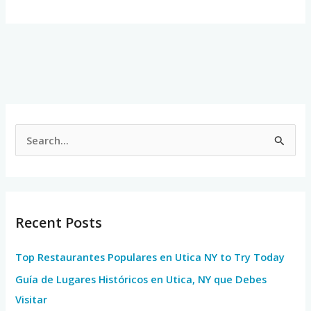
S
e
a
r
Recent Posts
c
h
Top Restaurantes Populares en Utica NY to Try Today
f
Guía de Lugares Históricos en Utica, NY que Debes
o
Visitar
r