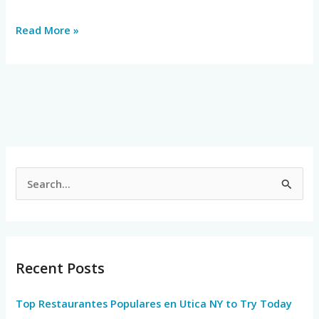
Read More »
S
e
a
r
Recent Posts
c
h
Top Restaurantes Populares en Utica NY to Try Today
f