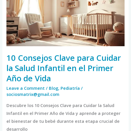
para
Cuidar
la
Salud
Infantil
en
el
10 Consejos Clave para Cuidar
Primer
la Salud Infantil en el Primer
Año
Año de Vida
de
Vida
Leave a Comment
/
Blog
,
Pediatría
/
sociosmatrix@gmail.com
Descubre los 10 Consejos Clave para Cuidar la Salud
Infantil en el Primer Año de Vida y aprende a proteger
el bienestar de tu bebé durante esta etapa crucial de
desarrollo