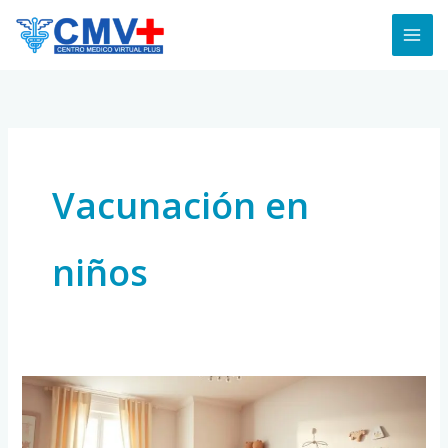
Skip
to
content
Vacunación en
niños
10
Consejos
Clave