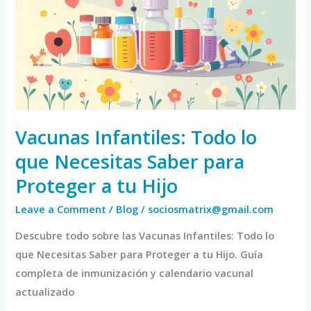
lo
que
Necesitas
Saber
para
Proteger
a
Vacunas Infantiles: Todo lo
tu
que Necesitas Saber para
Hijo
Proteger a tu Hijo
Leave a Comment
/
Blog
/
sociosmatrix@gmail.com
Descubre todo sobre las Vacunas Infantiles: Todo lo
que Necesitas Saber para Proteger a tu Hijo. Guía
completa de inmunización y calendario vacunal
actualizado