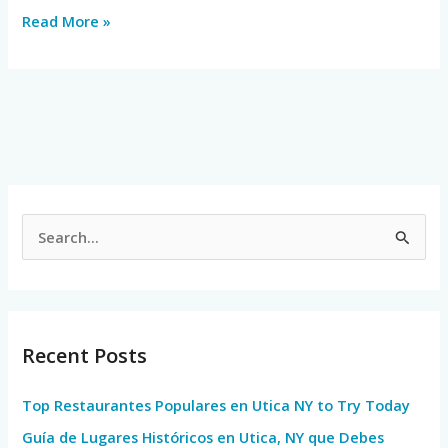
Read More »
S
e
a
r
Recent Posts
c
h
Top Restaurantes Populares en Utica NY to Try Today
f
Guía de Lugares Históricos en Utica, NY que Debes
o