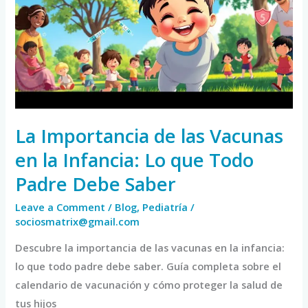
las
Vacunas
en
la
Infancia:
Lo
que
La Importancia de las Vacunas
Todo
en la Infancia: Lo que Todo
Padre
Padre Debe Saber
Debe
Saber
Leave a Comment
/
Blog
,
Pediatría
/
sociosmatrix@gmail.com
Descubre la importancia de las vacunas en la infancia:
lo que todo padre debe saber. Guía completa sobre el
calendario de vacunación y cómo proteger la salud de
tus hijos