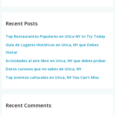
e
a
r
Recent Posts
c
h
Top Restaurantes Populares en Utica NY to Try Today
f
Guía de Lugares Históricos en Utica, NY que Debes
o
Visitar
r
Actividades al aire libre en Utica, NY que debes probar
:
Datos curiosos que no sabes de Utica, NY
Top eventos culturales en Utica, NY You Can’t Miss
Recent Comments