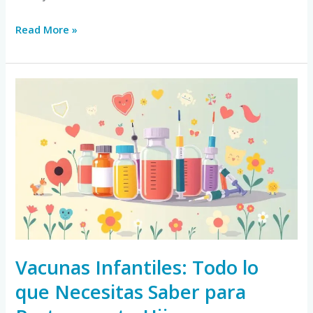
Read More »
Vacunas
Infantiles:
Todo
lo
que
Necesitas
Saber
para
Proteger
a
Vacunas Infantiles: Todo lo
tu
que Necesitas Saber para
Hijo