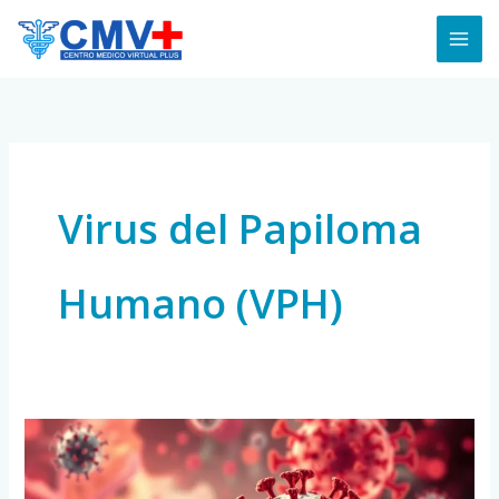
Skip
to
content
Virus del Papiloma
Humano (VPH)
¿Qué
es
el