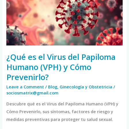
Virus
del
Papiloma
Humano
(VPH)
y
Cómo
¿Qué es el Virus del Papiloma
Prevenirlo?
Humano (VPH) y Cómo
Prevenirlo?
Leave a Comment
/
Blog
,
Ginecología y Obstetricia
/
sociosmatrix@gmail.com
Descubre qué es el Virus del Papiloma Humano (VPH) y
Cómo Prevenirlo, sus síntomas, factores de riesgo y
medidas preventivas para proteger tu salud sexual.