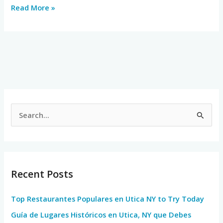
Read More »
S
e
a
r
Recent Posts
c
h
Top Restaurantes Populares en Utica NY to Try Today
f
Guía de Lugares Históricos en Utica, NY que Debes
o