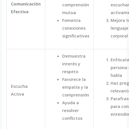
Comunicación
comprensión
escucha
Efectiva
mutua
activam
Fomenta
Mejora t
conexiones
lenguaje
significativas
corporal
Demuestra
Enfócate
interés y
persona
respeto
habla
Favorece la
Haz pre
Escucha
empatía y la
relevant
Activa
comprensión
Parafras
Ayuda a
para con
resolver
entendi
conflictos