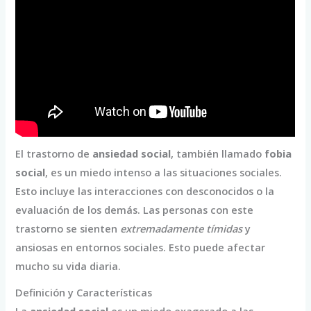
El trastorno de
ansiedad social
, también llamado
fobia
social
, es un miedo intenso a las situaciones sociales.
Esto incluye las interacciones con desconocidos o la
evaluación de los demás. Las personas con este
trastorno se sienten
extremadamente tímidas
y
ansiosas en entornos sociales. Esto puede afectar
mucho su vida diaria.
Definición y Características
La
ansiedad social
es un miedo exagerado a las