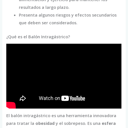
resultados a largo plazo.
Presenta algunos riesgos y efectos secundarios
que deben ser considerados.
¿Qué es el Balón Intragástrico?
El balón intragástrico es una herramienta innovadora
para tratar la
obesidad
y el sobrepeso. Es una
esfera