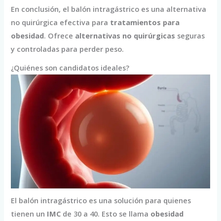
En conclusión, el balón intragástrico es una alternativa
no quirúrgica efectiva para
tratamientos para
obesidad
. Ofrece
alternativas no quirúrgicas
seguras
y controladas para perder peso.
¿Quiénes son candidatos ideales?
El balón intragástrico es una solución para quienes
tienen un
IMC
de 30 a 40. Esto se llama
obesidad