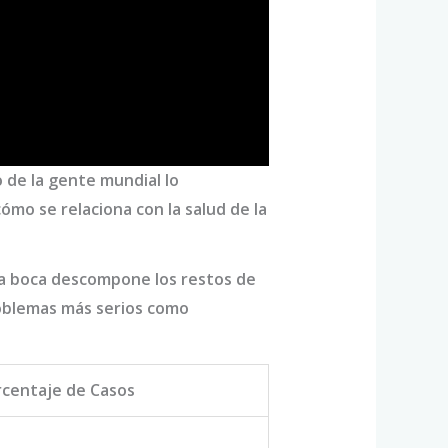
de la gente mundial lo
mo se relaciona con la salud de la
 la boca descompone los restos de
roblemas más serios como
rcentaje de Casos