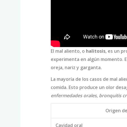
El mal aliento, o
halitosis
, es un p
experimenta en algún momento. Es 
oreja, nariz y garganta.
La mayoría de los casos de mal ali
comida. Esto produce un olor des
enfermedades orales
,
bronquitis c
Origen de
Cavidad oral