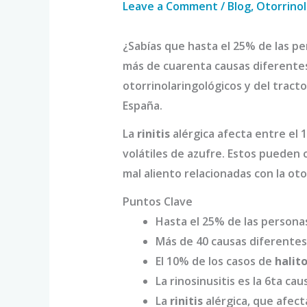
Leave a Comment
/
Blog
,
Otorrinol
¿Sabías que hasta el 25% de las p
más de cuarenta causas diferentes 
otorrinolaringológicos y del tracto
España.
La
rinitis
alérgica afecta entre el 
volátiles de azufre. Estos pueden 
mal aliento relacionadas con la ot
Puntos Clave
Hasta el 25% de las persona
Más de 40 causas diferentes 
El 10% de los casos de
halito
La rinosinusitis es la 6ta c
La
rinitis
alérgica, que afecta