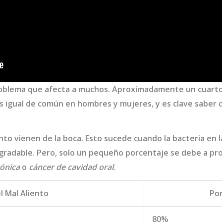
roblema que afecta a muchos. Aproximadamente un cuarto 
igual de común en hombres y mujeres, y es clave saber có
ento vienen de la boca. Esto sucede cuando la bacteria en
agradable. Pero, solo un pequeño porcentaje se debe a p
rónica
o
cáncer de cavidad oral
.
l Mal Aliento
Po
80%