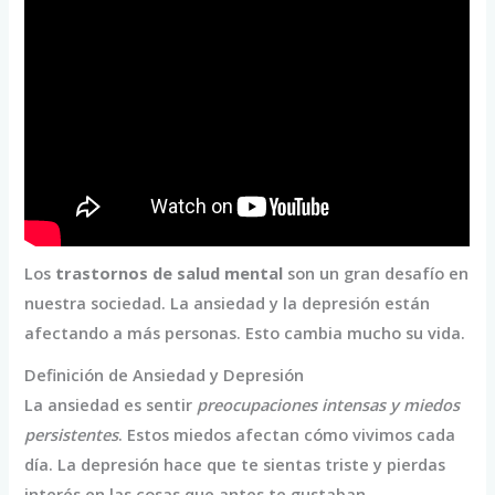
Los
trastornos de salud mental
son un gran desafío en
nuestra sociedad. La ansiedad y la depresión están
afectando a más personas. Esto cambia mucho su vida.
Definición de Ansiedad y Depresión
La ansiedad es sentir
preocupaciones intensas y miedos
persistentes
. Estos miedos afectan cómo vivimos cada
día. La depresión hace que te sientas triste y pierdas
interés en las cosas que antes te gustaban.