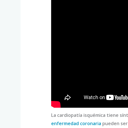
La cardiopatía isquémica tiene sín
enfermedad coronaria
pueden ser 