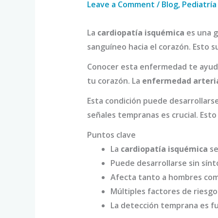
Leave a Comment
/
Blog
,
Pediatría
La
cardiopatía isquémica
es una g
sanguíneo hacia el corazón. Esto su
Conocer esta enfermedad te ayuda 
tu corazón. La
enfermedad arteria
Esta condición puede desarrollarse
señales tempranas es crucial. Esto
Puntos clave
La
cardiopatía isquémica
se
Puede desarrollarse sin sí
Afecta tanto a hombres co
Múltiples factores de riesg
La detección temprana es f