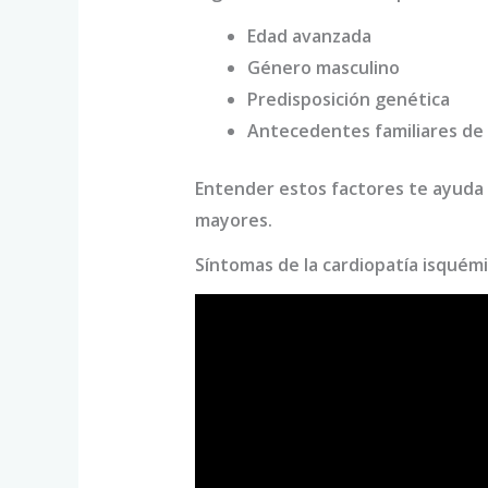
Edad avanzada
Género masculino
Predisposición genética
Antecedentes familiares de
Entender estos factores te ayuda 
mayores.
Síntomas de la cardiopatía isquém