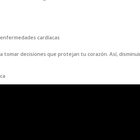
 enfermedades cardíacas
a tomar decisiones que protejan tu corazón. Así, disminui
ica