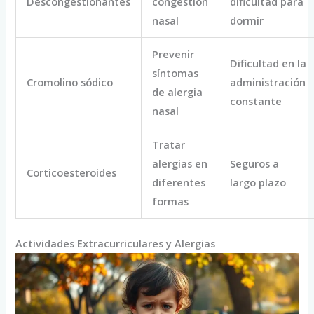
Descongestionantes
congestión
dificultad para
nasal
dormir
Prevenir
Dificultad en la
síntomas
Cromolino sódico
administración
de alergia
constante
nasal
Tratar
alergias en
Seguros a
Corticoesteroides
diferentes
largo plazo
formas
Actividades Extracurriculares y Alergias