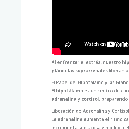
Al enfrentar el estrés, nuestro
hi
glándulas suprarrenales
liberan
a
El Papel del Hipotálamo y las Glán
El
hipotálamo
es un centro de cont
adrenalina
y
cortisol
, preparando 
Liberación de Adrenalina y Cortiso
La
adrenalina
aumenta el ritmo car
incrementa la glucosa y modifica e