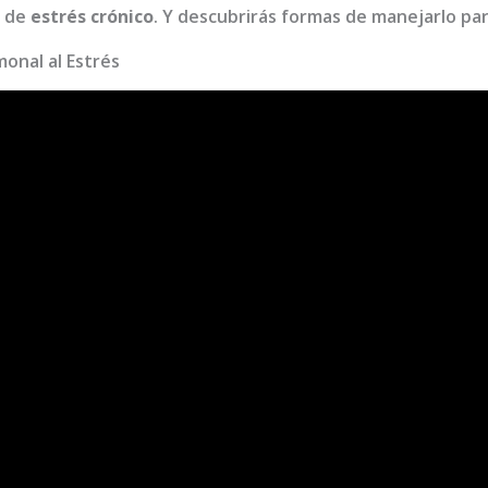
s de
estrés crónico
. Y descubrirás formas de manejarlo pa
onal al Estrés