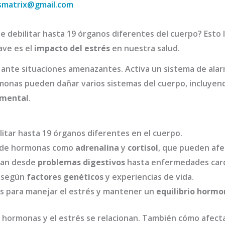
smatrix@gmail.com
 debilitar hasta 19 órganos diferentes del cuerpo? Esto l
ave es el
impacto del estrés
en nuestra salud.
l ante situaciones amenazantes. Activa un sistema de ala
monas pueden dañar varios sistemas del cuerpo, incluyendo
 mental
.
itar hasta 19 órganos diferentes en el cuerpo.
ón de hormonas como
adrenalina
y
cortisol
, que pueden afe
rcan desde
problemas digestivos
hasta enfermedades card
 según
factores genéticos
y experiencias de vida.
as para manejar el estrés y mantener un
equilibrio hormo
s hormonas y el estrés se relacionan. También cómo afect