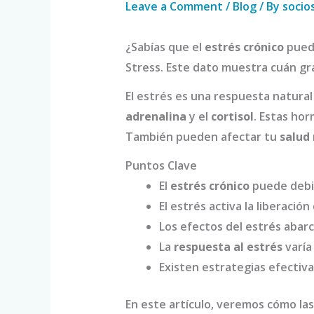
Leave a Comment
/
Blog
/ By
socio
¿Sabías que el
estrés crónico
puede
Stress. Este dato muestra cuán gr
El estrés es una respuesta natura
adrenalina
y el
cortisol
. Estas hor
También pueden afectar tu
salud
Puntos Clave
El
estrés crónico
puede debil
El estrés activa la liberaci
Los efectos del estrés aba
La
respuesta al estrés
varía
Existen estrategias efectiv
En este artículo, veremos cómo la