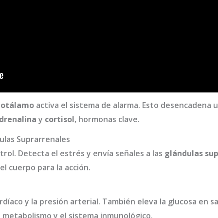
potálamo
activa el sistema de alarma. Esto desencadena u
drenalina
y
cortisol
, hormonas clave.
dulas Suprarrenales
rol. Detecta el estrés y envía señales a las
glándulas sup
el cuerpo para la acción.
l
díaco y la presión arterial. También eleva la glucosa en sa
l metabolismo y el sistema inmunológico.