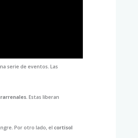
na serie de eventos. Las
rarrenales
. Estas liberan
ngre. Por otro lado, el
cortisol