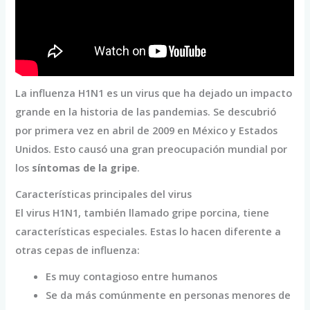
La influenza H1N1 es un virus que ha dejado un impacto
grande en la historia de las pandemias. Se descubrió
por primera vez en abril de 2009 en México y Estados
Unidos. Esto causó una gran preocupación mundial por
los
síntomas de la gripe
.
Características principales del virus
El virus H1N1, también llamado gripe porcina, tiene
características especiales. Estas lo hacen diferente a
otras cepas de influenza:
Es muy contagioso entre humanos
Se da más comúnmente en personas menores de