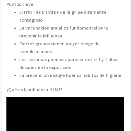
Puntos clave
El H1N1 es un
virus de la gripe
altamente
contagioso
La vacunación anual es fundamental para
prevenir la influenza
Ciertos grupos tienen mayor riesgo de
complicaciones
Los síntomas pueden aparecer entre 1 y 4 días
después de la exposición
La prevención incluye buenos hábitos de higiene
¿Qué es la influenza H1N1?