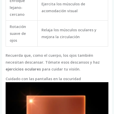
Enfoque
Ejercita los músculos de
lejano-
acomodación visual
cercano
Rotación
Relaja los músculos oculares y
suave de
mejora la circulación
ojos
Recuerda que, como el cuerpo, los ojos también
necesitan descansar. Tómate esos descansos y haz
ejercicios oculares
para cuidar tu visión.
Cuidado con las pantallas en la oscuridad