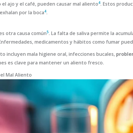
4
el ajo y el café, pueden causar mal aliento
. Estos produ
4
exhalan por la boca
.
5
 es otra causa común
. La falta de saliva permite la acumu
 Enfermedades, medicamentos y hábitos como fumar pued
nto incluyen mala higiene oral, infecciones bucales,
proble
nes es clave para mantener un aliento fresco.
 el Mal Aliento