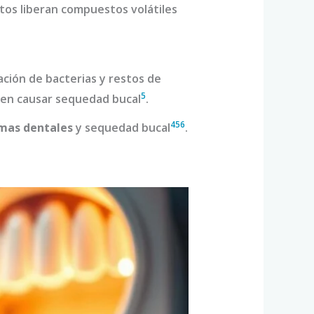
ctos liberan compuestos volátiles
lación de bacterias y restos de
5
en causar sequedad bucal
.
4
5
6
mas dentales
y sequedad bucal
.