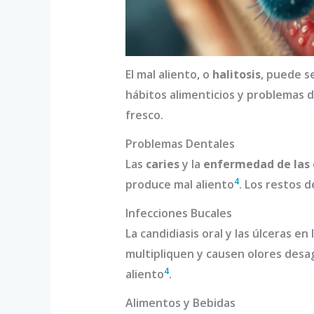
El mal aliento, o
halitosis
, puede s
hábitos alimenticios y problemas 
fresco.
Problemas Dentales
Las
caries
y la
enfermedad de las 
4
produce mal aliento
. Los restos 
Infecciones Bucales
La candidiasis oral y las úlceras e
multipliquen y causen olores desa
4
aliento
.
Alimentos y Bebidas