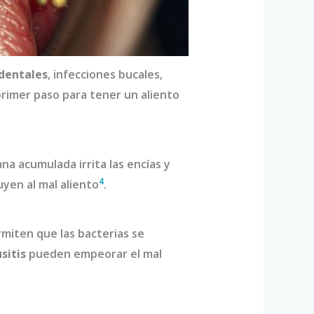
dentales
, infecciones bucales,
 primer paso para tener un aliento
ana acumulada irrita las encías y
4
uyen al mal aliento
.
rmiten que las bacterias se
sitis
pueden empeorar el mal