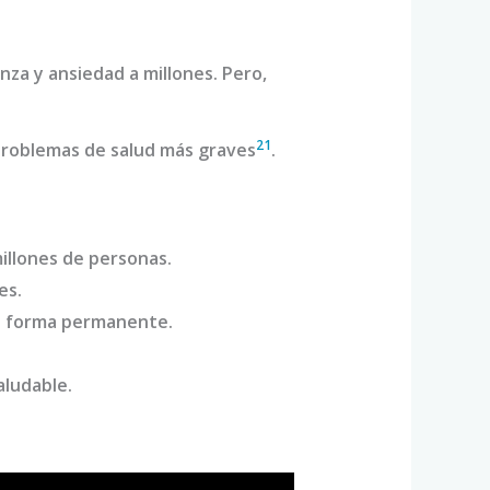
za y ansiedad a millones. Pero,
2
1
roblemas de salud más graves
.
illones de personas.
es.
de forma permanente.
aludable.