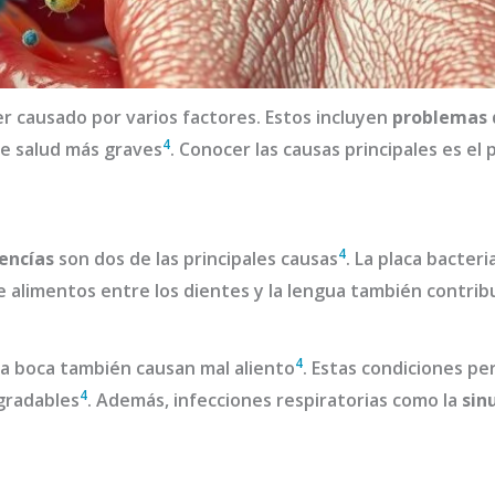
er causado por varios factores. Estos incluyen
problemas 
4
de salud más graves
. Conocer las causas principales es el
4
encías
son dos de las principales causas
. La placa bacteri
de alimentos entre los dientes y la lengua también contrib
4
n la boca también causan mal aliento
. Estas condiciones pe
4
gradables
. Además, infecciones respiratorias como la
sinu