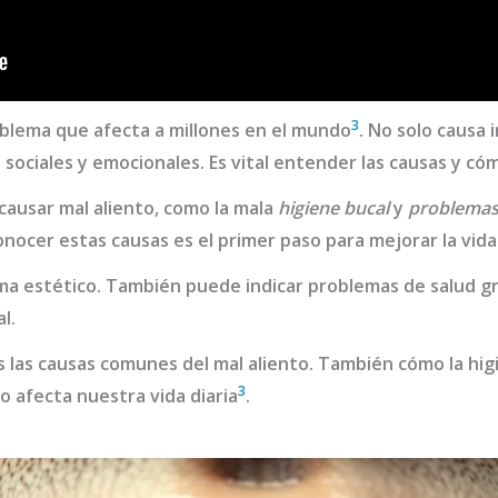
3
oblema que afecta a millones en el mundo
. No solo causa
sociales y emocionales. Es vital entender las causas y cóm
ausar mal aliento, como la mala
higiene bucal
y
problemas
onocer estas causas es el primer paso para mejorar la vid
lema estético. También puede indicar problemas de salud g
l.
 las causas comunes del mal aliento. También cómo la higi
3
o afecta nuestra vida diaria
.