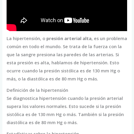
La hipertensión, o
presión arterial alta
, es un problema
común en todo el mundo. Se trata de la fuerza con la
que la sangre presiona las paredes de las arterias. Si
esta presión es alta, hablamos de hipertensión. Esto
ocurre cuando la presión sistólica es de 130 mm Hg o
más, o la diastólica es de 80 mm Hg o más.
Definición de la hipertensión
Se diagnostica hipertensión cuando la presión arterial
supera los valores normales. Esto sucede si la presión
sistólica es de 130 mm Hg o más. También si la presión
diastólica es de 80 mm Hg o más.
Estadísticas sobre la hipertensión