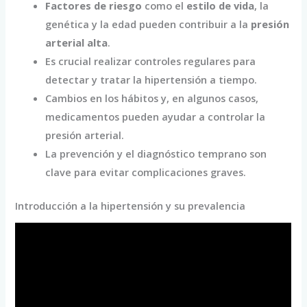
Factores de riesgo
como el
estilo de vida
, la
genética y la edad pueden contribuir a la
presión
arterial alta
.
Es crucial realizar controles regulares para
detectar y tratar la hipertensión a tiempo.
Cambios en los hábitos y, en algunos casos,
medicamentos pueden ayudar a controlar la
presión arterial.
La prevención y el diagnóstico temprano son
clave para evitar complicaciones graves.
Introducción a la hipertensión y su prevalencia