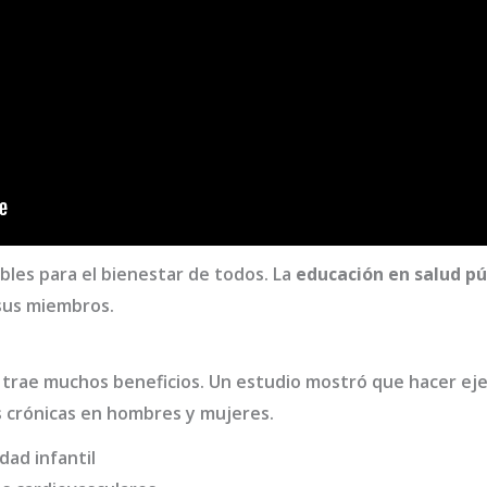
bles para el bienestar de todos. La
educación en salud pú
sus miembros.
s trae muchos beneficios. Un estudio mostró que hacer eje
crónicas en hombres y mujeres.
dad infantil