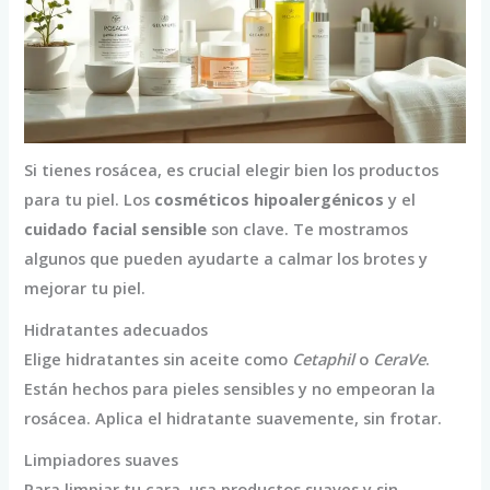
Si tienes rosácea, es crucial elegir bien los productos
para tu piel. Los
cosméticos hipoalergénicos
y el
cuidado facial sensible
son clave. Te mostramos
algunos que pueden ayudarte a calmar los brotes y
mejorar tu piel.
Hidratantes adecuados
Elige hidratantes sin aceite como
Cetaphil
o
CeraVe
.
Están hechos para pieles sensibles y no empeoran la
rosácea. Aplica el hidratante suavemente, sin frotar.
Limpiadores suaves
Para limpiar tu cara, usa productos suaves y sin