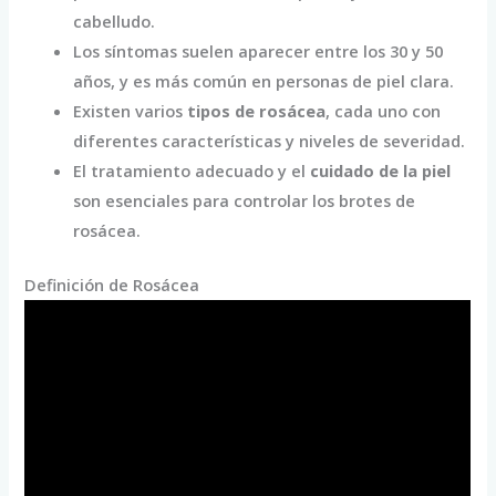
cabelludo.
Los síntomas suelen aparecer entre los 30 y 50
años, y es más común en personas de piel clara.
Existen varios
tipos de rosácea
, cada uno con
diferentes características y niveles de severidad.
El tratamiento adecuado y el
cuidado de la piel
son esenciales para controlar los brotes de
rosácea.
Definición de Rosácea