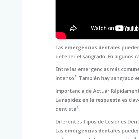
Las
emergencias dentales
pueden 
detener el sangrado. En algunos ca
Entre las emergencias más comunes
2
intenso
. También hay sangrado en
Importancia de Actuar Rápidamen
La
rapidez en la respuesta
es clav
2
dentista
.
Diferentes Tipos de Lesiones Den
Las
emergencias dentales
pueden
3