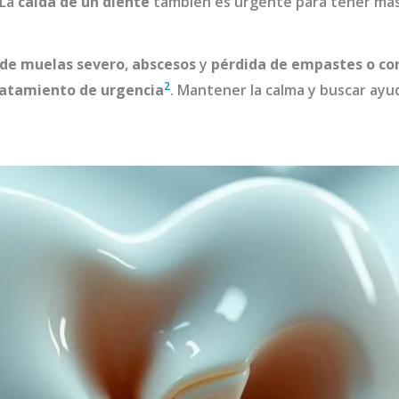
 La
caída de un diente
también es urgente para tener más
 de muelas severo
,
abscesos
y
pérdida de empastes o co
2
ratamiento de urgencia
. Mantener la calma y buscar ayu