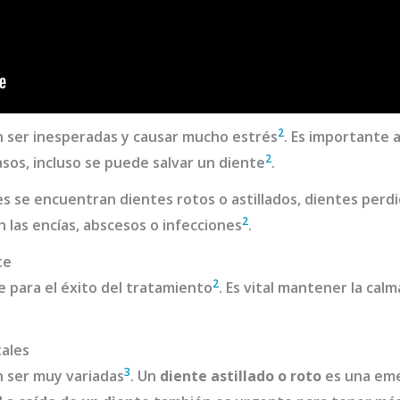
2
ser inesperadas y causar mucho estrés
. Es importante a
2
sos, incluso se puede salvar un diente
.
 se encuentran dientes rotos o astillados, dientes perdid
2
 las encías, abscesos o infecciones
.
te
2
e para el éxito del tratamiento
. Es vital mantener la calm
tales
3
 ser muy variadas
. Un
diente astillado o roto
es una eme