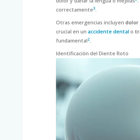
dolor y dañar la lengua o mejillas
.
3
correctamente
.
Otras emergencias incluyen
dolor
crucial en un
accidente dental
o
t
2
fundamental
.
Identificación del Diente Roto