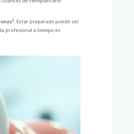
 chances de reimplantarlo
3
ronas
. Estar preparado puede ser
da profesional a tiempo es