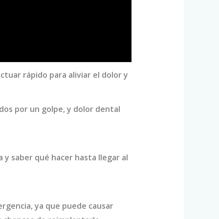
ctuar rápido para aliviar el dolor y
os por un golpe, y dolor dental
a y saber qué hacer hasta llegar al
rgencia, ya que puede causar