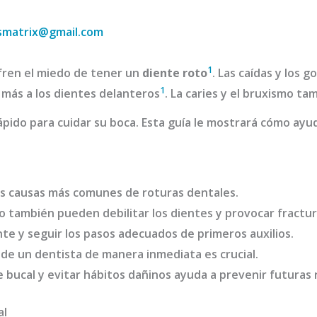
smatrix@gmail.com
1
fren el miedo de tener un
diente roto
. Las caídas y los g
1
n más a los dientes delanteros
. La caries y el bruxismo t
r rápido para cuidar su boca. Esta guía le mostrará cómo ay
las causas más comunes de roturas dentales.
mo también pueden debilitar los dientes y provocar fractur
te y seguir los pasos adecuados de primeros auxilios.
 de un dentista de manera inmediata es crucial.
bucal y evitar hábitos dañinos ayuda a prevenir futuras 
al