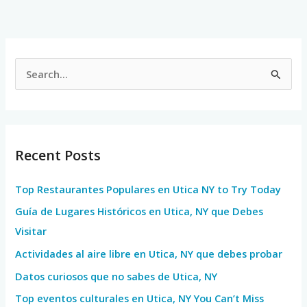
S
e
a
r
Recent Posts
c
h
Top Restaurantes Populares en Utica NY to Try Today
f
Guía de Lugares Históricos en Utica, NY que Debes
o
Visitar
r
Actividades al aire libre en Utica, NY que debes probar
:
Datos curiosos que no sabes de Utica, NY
Top eventos culturales en Utica, NY You Can’t Miss