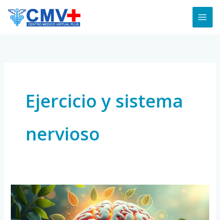
Skip
to
content
Ejercicio y sistema
nervioso
Cómo
Proteger
tu