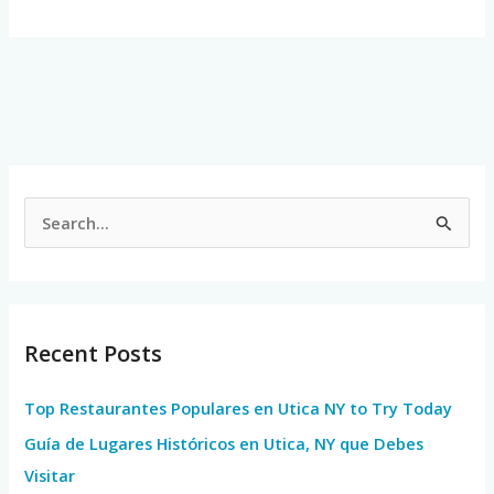
S
e
a
r
Recent Posts
c
h
Top Restaurantes Populares en Utica NY to Try Today
f
Guía de Lugares Históricos en Utica, NY que Debes
o
Visitar
r