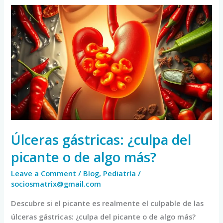
Úlceras
gástricas:
¿culpa
del
picante
o
de
algo
más?
Úlceras gástricas: ¿culpa del
picante o de algo más?
Leave a Comment
/
Blog
,
Pediatría
/
sociosmatrix@gmail.com
Descubre si el picante es realmente el culpable de las
úlceras gástricas: ¿culpa del picante o de algo más?