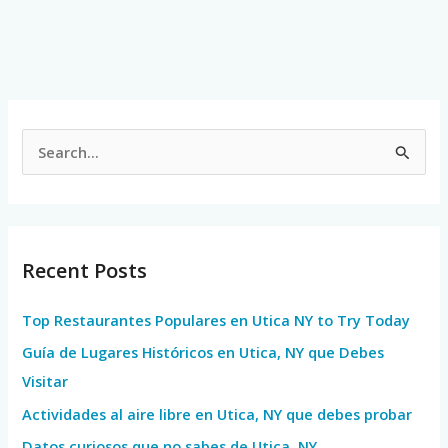
S
e
a
r
Recent Posts
c
h
Top Restaurantes Populares en Utica NY to Try Today
f
Guía de Lugares Históricos en Utica, NY que Debes
o
Visitar
r
Actividades al aire libre en Utica, NY que debes probar
:
Datos curiosos que no sabes de Utica, NY