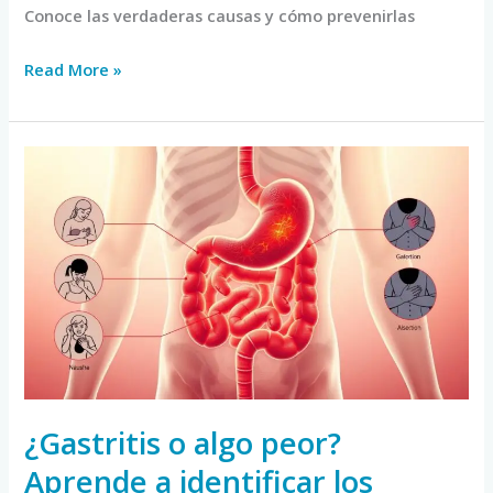
Conoce las verdaderas causas y cómo prevenirlas
Read More »
¿Gastritis
o
algo
peor?
Aprende
a
identificar
los
síntomas
de
¿Gastritis o algo peor?
alarma
Aprende a identificar los