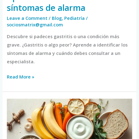
síntomas de alarma
Leave a Comment
/
Blog
,
Pediatría
/
sociosmatrix@gmail.com
Descubre si padeces gastritis o una condición más
grave. ¿Gastritis o algo peor? Aprende a identificar los
síntomas de alarma y cuándo debes consultar a un
especialista.
Read More »
Alimentos
Prohibidos
y
Permitidos
en