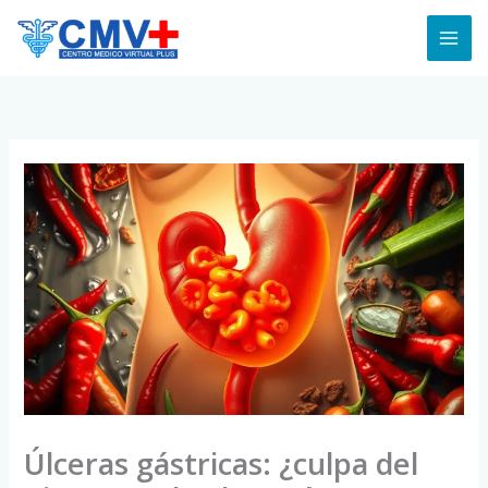
Skip
to
content
Úlceras gástricas: ¿culpa del