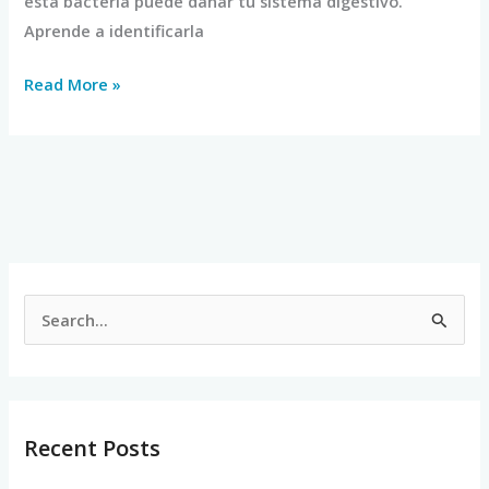
esta bacteria puede dañar tu sistema digestivo.
Aprende a identificarla
Read More »
S
e
a
r
Recent Posts
c
h