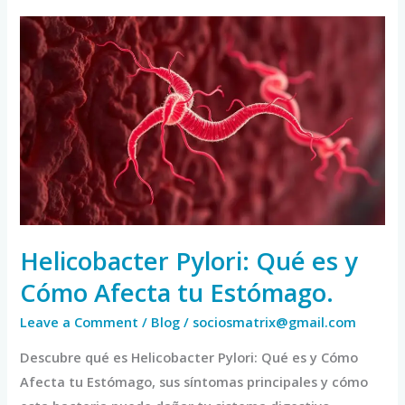
Helicobacter
Pylori:
Qué
es
y
Cómo
Afecta
tu
Estómago.
Helicobacter Pylori: Qué es y
Cómo Afecta tu Estómago.
Leave a Comment
/
Blog
/
sociosmatrix@gmail.com
Descubre qué es Helicobacter Pylori: Qué es y Cómo
Afecta tu Estómago, sus síntomas principales y cómo