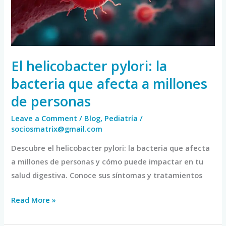
que
afecta
a
millones
de
El helicobacter pylori: la
personas
bacteria que afecta a millones
de personas
Leave a Comment
/
Blog
,
Pediatría
/
sociosmatrix@gmail.com
Descubre el helicobacter pylori: la bacteria que afecta
a millones de personas y cómo puede impactar en tu
salud digestiva. Conoce sus síntomas y tratamientos
Read More »