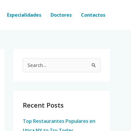
Especialidades
Doctores
Contactos
S
e
a
r
c
Recent Posts
h
Top Restaurantes Populares en
f
Utica NY to Try Today