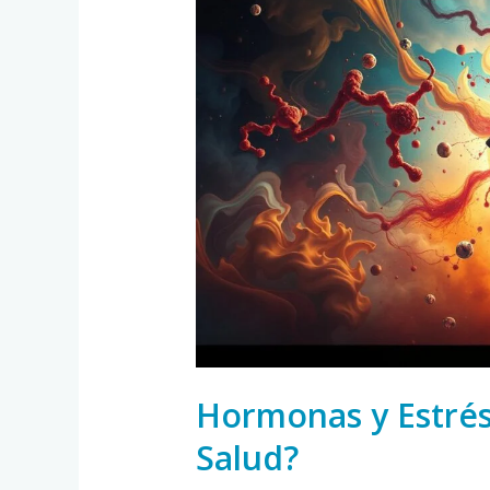
y
Estrés:
¿Cómo
Afectan
Tu
Salud?
Hormonas y Estrés
Salud?