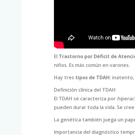
El
Trastorno por Déficit de Atenc
niños. Es más común en varones.
Hay tres
tipos de TDAH
: inatento
Definición clínica del TDAH
El TDAH se caracteriza por
hiperac
pueden durar toda la vida. Se cree
La genética también juega un pap
Importancia del diagnóstico temp