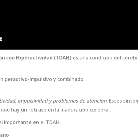
ión con Hiperactividad (TDAH)
es una condición del cerebr
, hiperactivo-impulsivo y combinado.
tividad, impulsividad y problemas de atención
. Estos sínto
 que hay un retraso en la maduración cerebral.
el importante en el TDAH.
rano